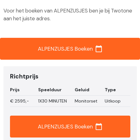
Voor het boeken van ALPENZUSJES ben je bij Twotone
aan het juiste adres.
calendar_today
ALPENZUSJES Boeken
Richtprijs
Prijs
Speelduur
Geluid
Type
€
2595,-
1X30 MINUTEN
Monitorset
Uitkoop
calendar_today
ALPENZUSJES Boeken