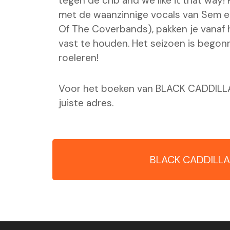
tegen de crib and we like it that way!
met de waanzinnige vocals van Sem en
Of The Coverbands), pakken je vanaf
vast te houden. Het seizoen is begon
roeleren!
Voor het boeken van BLACK CADDILLA
juiste adres.
BLACK CADDILLA