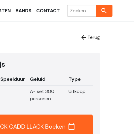
search
STEN
BANDS
CONTACT
arrow_back
Terug
js
Speelduur
Geluid
Type
A- set 300
Uitkoop
personen
CK CADDILLACK Boeken
calendar_today