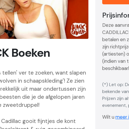
Prijsinf
Deze aanvra
CADDILLACK i
betalen en z
zijn richtpr
K Boeken
(artiesten) 
(indien van 
beschikbaarh
s tellen' ver te zoeken, want slapen
'wolven in schaapskleding'! Ze zien
(*) Let op: 
trekkelijk uit maar ondertussen zijn
bekende vana
eesten die je de afgelopen jaren
Prijzen zijn 
te zweetdruppel!
evenement, p
Wilt u
meer i
Cadillac gooit fijntjes de kont