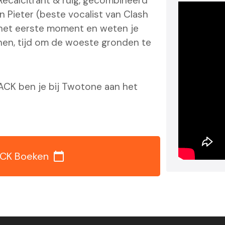
 Recalcitrant & ruig, gecombineerd
 Pieter (beste vocalist van Clash
 het eerste moment en weten je
nen, tijd om de woeste gronden te
CK ben je bij Twotone aan het
CK Boeken
calendar_today