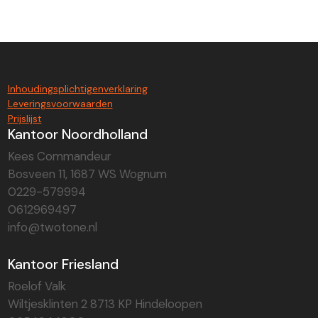
Inhoudingsplichtigenverklaring
Leveringsvoorwaarden
Prijslijst
Kantoor Noordholland
Kees Commandeur
Bosveen 11, 1687 WS Wognum
0229-579994
0612969497
info@twotone.nl
Kantoor Friesland
Roelof Valk
Wiltjesklinten 2 8713 KP Hindeloopen