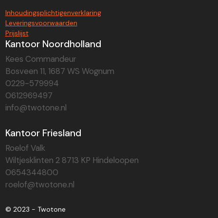
Inhoudingsplichtigenverklaring
Leveringsvoorwaarden
Prijslijst
Kantoor Noordholland
Kees Commandeur
Bosveen 11, 1687 WS Wognum
0229-579994
0612969497
info@twotone.nl
Kantoor Friesland
Roelof Valk
Wiltjesklinten 2 8713 KP Hindeloopen
0654344800
roelof@twotone.nl
© 2023 - Twotone