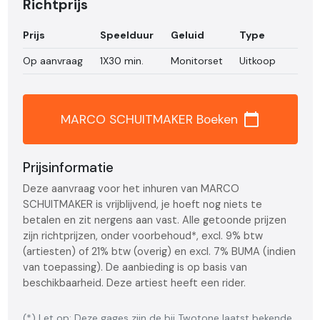
Richtprijs
Prijs
Speelduur
Geluid
Type
Op aanvraag
1X30 min.
Monitorset
Uitkoop
calendar_today
MARCO SCHUITMAKER Boeken
Prijsinformatie
Deze aanvraag voor het inhuren van MARCO
SCHUITMAKER is vrijblijvend, je hoeft nog niets te
betalen en zit nergens aan vast. Alle getoonde prijzen
zijn richtprijzen, onder voorbehoud*, excl. 9% btw
(artiesten) of 21% btw (overig) en excl. 7% BUMA (indien
van toepassing). De aanbieding is op basis van
beschikbaarheid. Deze artiest heeft een rider.
(*) Let op: Deze gages zijn de bij Twotone laatst bekende