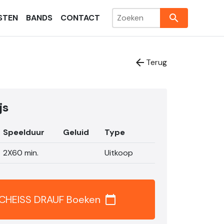
search
STEN
BANDS
CONTACT
arrow_back
Terug
js
Speelduur
Geluid
Type
2X60 min.
Uitkoop
CHEISS DRAUF Boeken
calendar_today