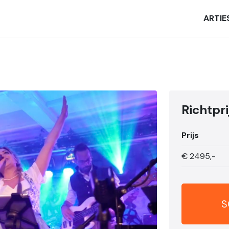
ARTIE
Richtpri
Prijs
€
2495,-
S