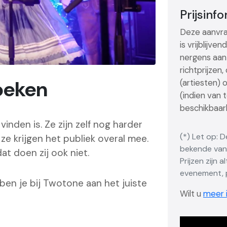
Prijsinf
Deze aanvra
is vrijblijve
nergens aan 
richtprijzen
oeken
(artiesten) 
(indien van 
beschikbaarh
inden is. Ze zijn zelf nog harder
(*) Let op: 
ze krijgen het publiek overal mee.
bekende vana
at doen zij ook niet.
Prijzen zijn 
evenement, p
en je bij Twotone aan het juiste
Wilt u
meer i