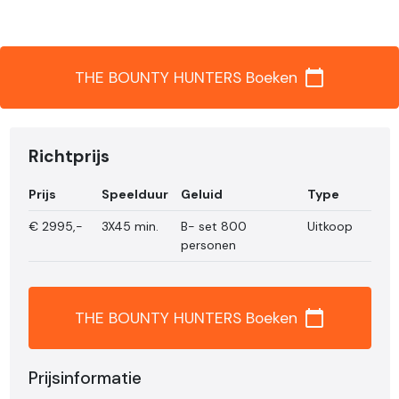
calendar_today
THE BOUNTY HUNTERS Boeken
Richtprijs
Prijs
Speelduur
Geluid
Type
€
2995,-
3X45 min.
B- set 800
Uitkoop
personen
calendar_today
THE BOUNTY HUNTERS Boeken
Prijsinformatie