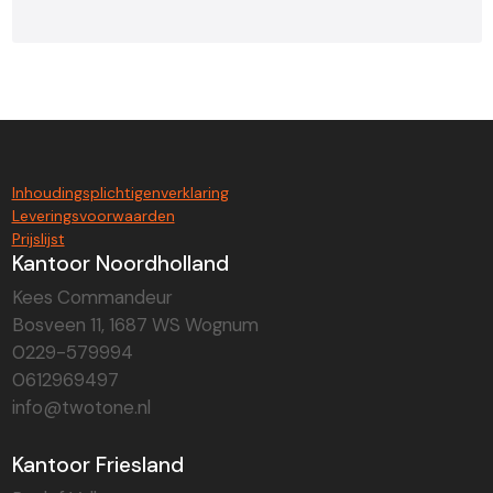
Inhoudingsplichtigenverklaring
Leveringsvoorwaarden
Prijslijst
Kantoor Noordholland
Kees Commandeur
Bosveen 11, 1687 WS Wognum
0229-579994
0612969497
info@twotone.nl
Kantoor Friesland