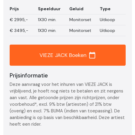
Prijs
Speelduur
Geluid
Type
€
2995,-
1X30 min.
Monitorset
Uitkoop
€
3495,-
1X30 min.
Monitorset
Uitkoop
calendar_today
VIEZE JACK Boeken
Prijsinformatie
Deze aanvraag voor het inhuren van VIEZE JACK is
vrijblijvend, je hoeft nog niets te betalen en zit nergens
aan vast. Alle getoonde prijzen zijn richtprijzen, onder
voorbehoud*, excl. 9% btw (artiesten) of 21% btw
(overig) en excl. 7% BUMA (indien van toepassing). De
aanbieding is op basis van beschikbaarheid. Deze artiest
heeft een rider.