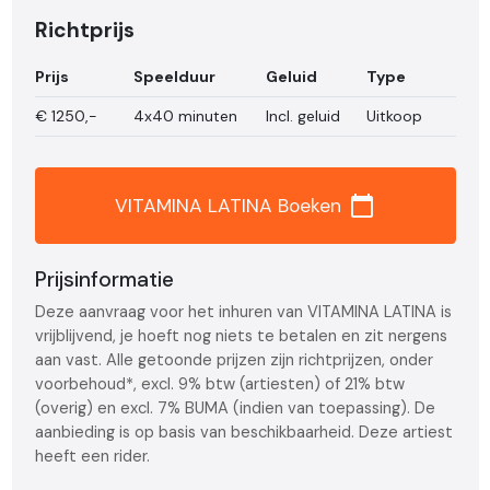
Richtprijs
Prijs
Speelduur
Geluid
Type
€
1250,-
4x40 minuten
Incl. geluid
Uitkoop
calendar_today
VITAMINA LATINA Boeken
Prijsinformatie
Deze aanvraag voor het inhuren van VITAMINA LATINA is
vrijblijvend, je hoeft nog niets te betalen en zit nergens
aan vast. Alle getoonde prijzen zijn richtprijzen, onder
voorbehoud*, excl. 9% btw (artiesten) of 21% btw
(overig) en excl. 7% BUMA (indien van toepassing). De
aanbieding is op basis van beschikbaarheid. Deze artiest
heeft een rider.