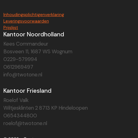
Inhoudingsplichtigenverklaring
Leveringsvoorwaarden
Prijslijst
Kantoor Noordholland
Kees Commandeur
Bosveen 11, 1687 WS Wognum
0229-579994
0612969497
info@twotone.nl
Kantoor Friesland
Roelof Valk
Wiltjesklinten 2 8713 KP Hindeloopen
0654344800
roelof@twotone.nl