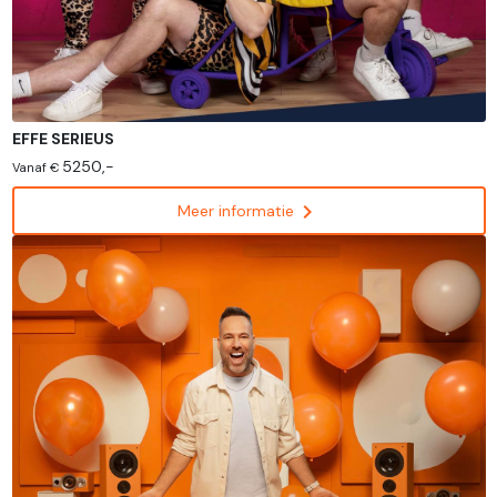
EFFE SERIEUS
5250,-
Vanaf €
chevron_right
Meer informatie