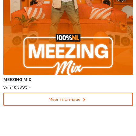
MEEZING MIX
3995,-
Vanaf €
chevron_right
Meer informatie