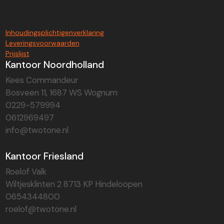
Inhoudingsplichtigenverklaring
Leveringsvoorwaarden
Prijslijst
Kantoor Noordholland
Kees Commandeur
Bosveen 11, 1687 WS Wognum
0229-579994
0612969497
info@twotone.nl
Kantoor Friesland
Roelof Valk
Wiltjesklinten 2 8713 KP Hindeloopen
0654344800
roelof@twotone.nl